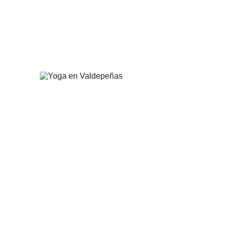
Tienes preguntas?
Si tiene alguna pregunta sobre mis 
métodos, no dude en contactarnos.